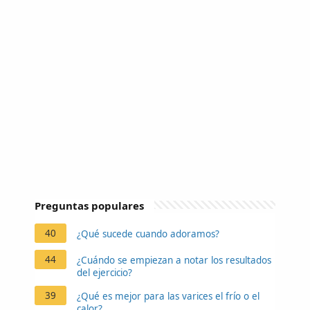
Preguntas populares
40
¿Qué sucede cuando adoramos?
44
¿Cuándo se empiezan a notar los resultados
del ejercicio?
39
¿Qué es mejor para las varices el frío o el
calor?