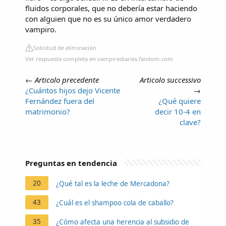
fluidos corporales, que no debería estar haciendo
con alguien que no es su único amor verdadero
vampiro.
Solicitud de eliminación
Ver respuesta completa en vampirediaries.fandom.com
←
Articolo precedente
Articolo successivo
¿Cuántos hijos dejo Vicente
→
Fernández fuera del
¿Qué quiere
matrimonio?
decir 10-4 en
clave?
Preguntas en tendencia
20
¿Qué tal es la leche de Mercadona?
43
¿Cuál es el shampoo cola de caballo?
35
¿Cómo afecta una herencia al subsidio de