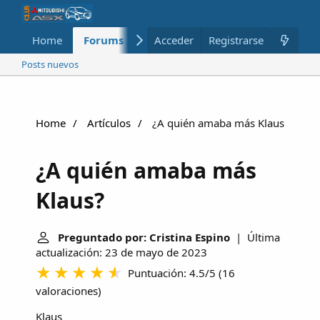
Home
Forums
Nuevo
Acceder
Registrarse
Miembros
Posts nuevos
Home
Artículos
¿A quién amaba más Klaus?
¿A quién amaba más
Klaus?
Preguntado por: Cristina Espino
| Última
actualización: 23 de mayo de 2023
Puntuación: 4.5/5
(
16
valoraciones
)
Klaus