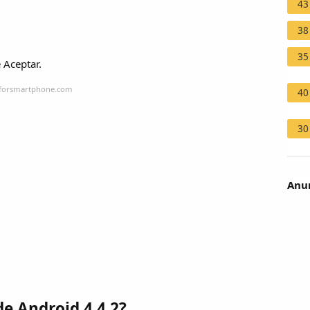
43
38
35
e Aceptar.
lpforsmartphone.com
40
30
Anun
de Android 4.4 2?