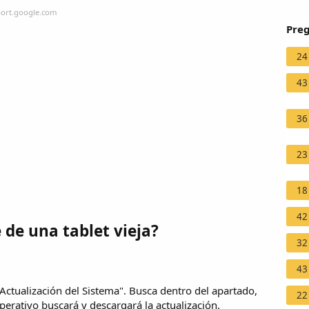
port.google.com
Preg
24
43
36
23
18
42
 de una tablet vieja?
32
43
"Actualización del Sistema". Busca dentro del apartado,
22
operativo buscará y descargará la actualización.