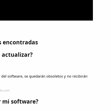
s encontradas
 actualizar?
2
r del software, se quedarán obsoletos y no recibirán
ito.com
r mi software?