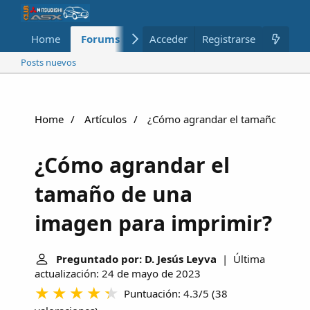
Home
Forums
Nuevo
Acceder
Registrarse
Miembros
Posts nuevos
Home
Artículos
¿Cómo agrandar el tamaño de una
¿Cómo agrandar el
tamaño de una
imagen para imprimir?
Preguntado por: D. Jesús Leyva
| Última
actualización: 24 de mayo de 2023
Puntuación: 4.3/5
(
38