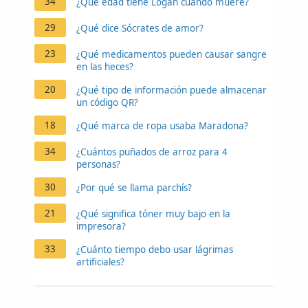
34
¿Qué edad tiene Logan cuando muere?
29
¿Qué dice Sócrates de amor?
23
¿Qué medicamentos pueden causar sangre
en las heces?
20
¿Qué tipo de información puede almacenar
un código QR?
18
¿Qué marca de ropa usaba Maradona?
34
¿Cuántos puñados de arroz para 4
personas?
30
¿Por qué se llama parchís?
21
¿Qué significa tóner muy bajo en la
impresora?
33
¿Cuánto tiempo debo usar lágrimas
artificiales?