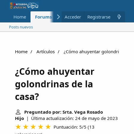
Home
Forums
Nuevo
Acceder
Registrarse
Miembros
Posts nuevos
Home
Artículos
¿Cómo ahuyentar golondrinas de l
¿Cómo ahuyentar
golondrinas de la
casa?
Preguntado por: Srta. Vega Rosado
Hijo
| Última actualización: 24 de mayo de 2023
Puntuación: 5/5
(
13