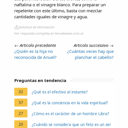
naftalina o el vinagre blanco. Para preparar un
repelente con este último, basta con mezclar
cantidades iguales de vinagre y agua.
Solicitud de eliminación
Ver respuesta completa en feriadeaves.com.ar
←
Articolo precedente
Articolo successivo
→
¿Quién es la hija no
¿Cuántas veces hay que
reconocida de Anuel?
planchar el cabello?
Preguntas en tendencia
32
¿Qué es el efectivo al instante?
37
¿Qué es la conciencia en la vida espiritual?
27
¿Cómo es el carácter de un hombre Libra?
20
¿Cuándo se considera que un feto es un ser