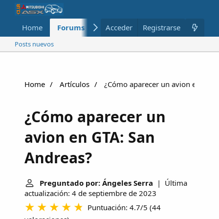
Home
Forums
Nuevo
Acceder
Registrarse
Miembros
Posts nuevos
Home
Artículos
¿Cómo aparecer un avion en GTA:
¿Cómo aparecer un
avion en GTA: San
Andreas?
Preguntado por: Ángeles Serra
| Última
actualización: 4 de septiembre de 2023
Puntuación: 4.7/5
(
44