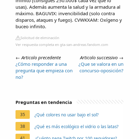
infinito (consigues 250.000$ cada vez que lo
usas). Además aumenta la salud y la armadura al
máximo. BAGUVIX: invencibilidad (solo contra
disparos, ataques y fuego). CVWKXAM: Oxígeno y
buceo infinito.
Solicitud de eliminación
Ver respuesta completa en gta-san-andreas.fandom.com
←
Articolo precedente
Articolo successivo
→
¿Cómo responder a una
¿Que se valora en un
pregunta que empieza con
concurso-oposición?
no?
Preguntas en tendencia
35
¿Qué colores no usar bajo el sol?
38
¿Qué es más ecológico el vidrio o las latas?
41
¿Cuánto paga Twitch por 100 seguidores?