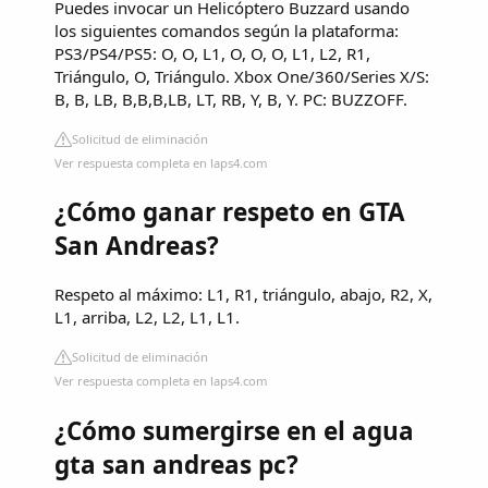
Puedes invocar un Helicóptero Buzzard usando
los siguientes comandos según la plataforma:
PS3/PS4/PS5: O, O, L1, O, O, O, L1, L2, R1,
Triángulo, O, Triángulo. Xbox One/360/Series X/S:
B, B, LB, B,B,B,LB, LT, RB, Y, B, Y. PC: BUZZOFF.
Solicitud de eliminación
Ver respuesta completa en laps4.com
¿Cómo ganar respeto en GTA
San Andreas?
Respeto al máximo: L1, R1, triángulo, abajo, R2, X,
L1, arriba, L2, L2, L1, L1.
Solicitud de eliminación
Ver respuesta completa en laps4.com
¿Cómo sumergirse en el agua
gta san andreas pc?