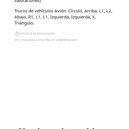
valoraciones
)
Trucos de vehículos
Avión: Círculo, Arriba, L1, L2,
Abajo, R1, L1, L1, Izquierda, Izquierda, X,
Triángulo.
Solicitud de eliminación
Ver respuesta completa en vidaextra.com