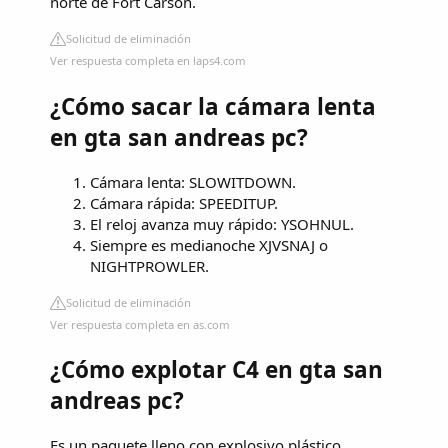
norte de Fort Carson.
Solicitud de eliminación
Ver respuesta completa en laps4.com
¿Cómo sacar la cámara lenta
en gta san andreas pc?
Cámara lenta: SLOWITDOWN.
Cámara rápida: SPEEDITUP.
El reloj avanza muy rápido: YSOHNUL.
Siempre es medianoche XJVSNAJ o
NIGHTPROWLER.
Solicitud de eliminación
Ver respuesta completa en as.com
¿Cómo explotar C4 en gta san
andreas pc?
Es un paquete lleno con explosivo plástico,