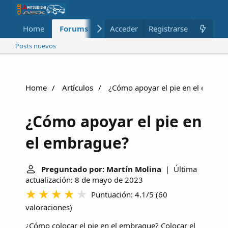
Home
Forums
Nuevo
Acceder
Registrarse
Miembros
Posts nuevos
Home
Artículos
¿Cómo apoyar el pie en el embra
¿Cómo apoyar el pie en
el embrague?
Preguntado por: Martín Molina
| Última
actualización: 8 de mayo de 2023
Puntuación: 4.1/5
(
60
valoraciones
)
¿Cómo colocar el pie en el embrague? Colocar el