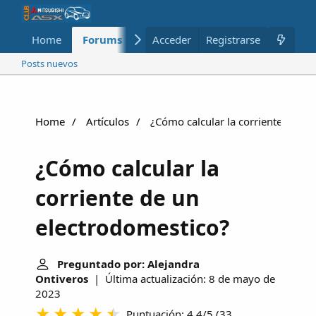
Home
Forums
Nuevo
Acceder
Registrarse
Miembros
Posts nuevos
Home
Artículos
¿Cómo calcular la corriente de un
¿Cómo calcular la
corriente de un
electrodomestico?
Preguntado por: Alejandra
Ontiveros
| Última actualización: 8 de mayo de
2023
Puntuación: 4.4/5
(
33