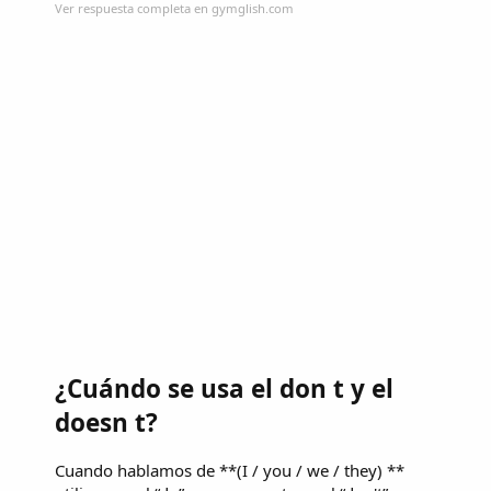
Ver respuesta completa en gymglish.com
¿Cuándo se usa el don t y el
doesn t?
Cuando hablamos de **(I / you / we / they) **