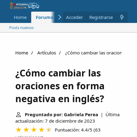
Home
Forums
Nuevo
Acceder
Registrarse
Miembros
Posts nuevos
Home
Artículos
¿Cómo cambiar las oraciones en f
¿Cómo cambiar las
oraciones en forma
negativa en inglés?
Preguntado por: Gabriela Perea
| Última
actualización: 7 de diciembre de 2023
Puntuación: 4.4/5
(
63