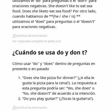
utilizamos el “do” para preguntas o el “don't” para
oraciones negativas. She doesn't like to eat sea
food. Does she liketo eat sea food? Por otro lado,
cuando hablamos de **(he / she / is) **
utilizamos el “does” para preguntas o el “doesn't”
para oraciones negativas.
Solicitud de eliminación
Ver respuesta completa en platzi.com
¿Cuándo se usa do y don t?
Cómo usar "do" y "does" dentro de preguntas en
presente o en pasado
“Does she like pizza for dinner?” (¿A ella le
gusta la pizza para la cena?). La respuesta a
esta pregunta podría ser: “Yes, she does” o
“No, she doesn't” de acuerdo a la intención.
“Do you play guitar?” (¿Tocas la guitarra?).
Solicitud de eliminación