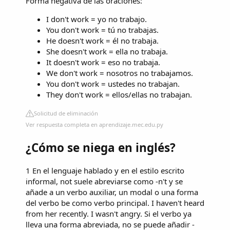
Forma negativa de las oraciones:
I don't work = yo no trabajo.
You don't work = tú no trabajas.
He doesn't work = él no trabaja.
She doesn't work = ella no trabaja.
It doesn't work = eso no trabaja.
We don't work = nosotros no trabajamos.
You don't work = ustedes no trabajan.
They don't work = ellos/ellas no trabajan.
Solicitud de eliminación
Ver respuesta completa en aprendizaje.mec.edu.py
¿Cómo se niega en inglés?
1 En el lenguaje hablado y en el estilo escrito
informal, not suele abreviarse como -n't y se
añade a un verbo auxiliar, un modal o una forma
del verbo be como verbo principal. I haven't heard
from her recently. I wasn't angry. Si el verbo ya
lleva una forma abreviada, no se puede añadir -