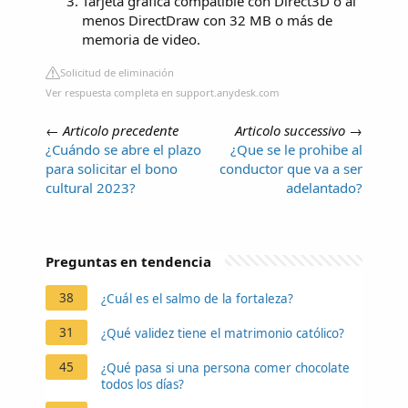
Tarjeta gráfica compatible con Direct3D o al
menos DirectDraw con 32 MB o más de
memoria de video.
Solicitud de eliminación
Ver respuesta completa en support.anydesk.com
←
Articolo precedente
Articolo successivo
→
¿Cuándo se abre el plazo
¿Que se le prohibe al
para solicitar el bono
conductor que va a ser
cultural 2023?
adelantado?
Preguntas en tendencia
38
¿Cuál es el salmo de la fortaleza?
31
¿Qué validez tiene el matrimonio católico?
45
¿Qué pasa si una persona comer chocolate
todos los días?