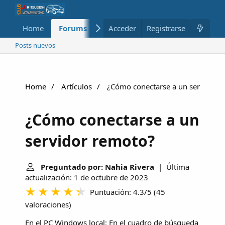
Home
Forums
Nuevo
Acceder
Registrarse
Miembros
Posts nuevos
Home
Artículos
¿Cómo conectarse a un servidor 
¿Cómo conectarse a un
servidor remoto?
Preguntado por: Nahia Rivera
| Última
actualización: 1 de octubre de 2023
Puntuación: 4.3/5
(
45
valoraciones
)
En el PC Windows local: En el cuadro de búsqueda