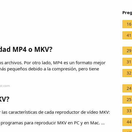
Preg
16
41
idad MP4 o MKV?
29
31
s archivos. Por otro lado, MP4 es un formato mejor
más pequeños debido a la compresión, pero tiene
32
ast.com
24
KV?
25
33
er las características de cada reproductor de vídeo MKV:
44
 programas para reproducir MKV en PC y en Mac. ...