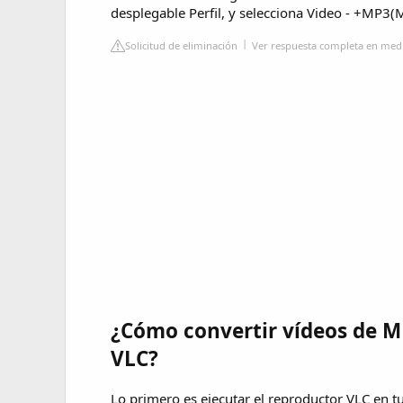
desplegable Perfil, y selecciona Video - +MP3(
Solicitud de eliminación
Ver respuesta completa en medi
¿Cómo convertir vídeos de M
VLC?
Lo primero es ejecutar el reproductor VLC en t