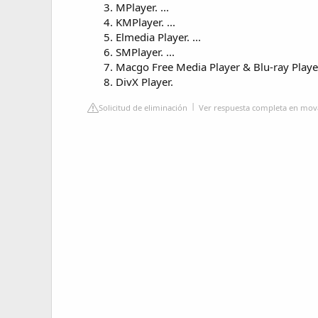
MPlayer. ...
KMPlayer. ...
Elmedia Player. ...
SMPlayer. ...
Macgo Free Media Player & Blu-ray Player.
DivX Player.
Solicitud de eliminación
Ver respuesta completa en mov