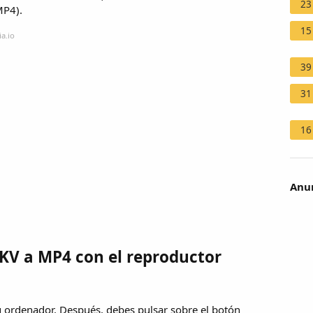
23
MP4).
15
a.io
39
31
16
Anun
KV a MP4 con el reproductor
u ordenador. Después, debes pulsar sobre el botón