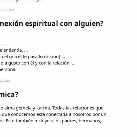
pinion.com
nexión espiritual con alguien?
...
 entienda. ...
él (y a él le pasa lo mismo) ...
a gusto con él y con la relación. ...
persona.
you.es
mica?
 alma gemela y karma. Todas las relaciones que
a que conocemos está conectada a nosotros por un
as. Esto también incluye a los padres, hermanos,