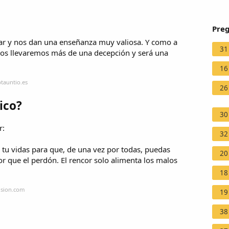
Preg
rar y nos dan una enseñanza muy valiosa. Y como a
31
 nos llevaremos más de una decepción y será una
16
tauntio.es
26
ico?
30
r:
32
e tu vidas para que, de una vez por todas, puedas
20
r que el perdón. El rencor solo alimenta los malos
18
ision.com
19
38