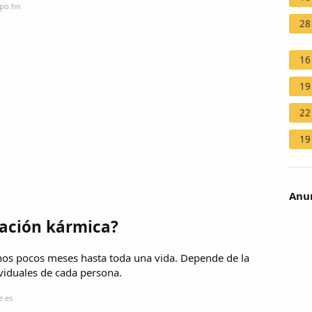
mpo.hn
28
16
19
22
19
Anun
lación kármica?
nos pocos meses hasta toda una vida. Depende de la
ividuales de cada persona.
e.es