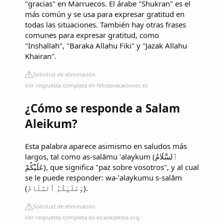
"gracias" en Marruecos. El árabe "Shukran" es el
más común y se usa para expresar gratitud en
todas las situaciones. También hay otras frases
comunes para expresar gratitud, como
"Inshallah", "Baraka Allahu Fiki" y "Jazak Allahu
Khairan".
Solicitud de eliminación
Ver respuesta completa en felicesvacaciones.es
¿Cómo se responde a Salam
Aleikum?
Esta palabra aparece asimismo en saludos más
largos, tal como as-salāmu ʿalaykum (ٱلسَّلَامُ
عَلَيْكُمْ), que significa "paz sobre vosotros", y al cual
se le puede responder: wa-ʿalaykumu s-salām
(وَعَلَيْكُمُ ٱلسَّلَامُ).
Solicitud de eliminación
Ver respuesta completa en es.wikipedia.org