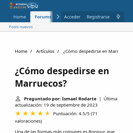
Home
Forums
Nuevo
Acceder
Registrarse
Miembros
Posts nuevos
Home
Artículos
¿Cómo despedirse en Marruecos?
¿Cómo despedirse en
Marruecos?
Preguntado por: Ismael Rodarte
| Última
actualización: 19 de septiembre de 2023
Puntuación: 4.5/5
(
71
valoraciones
)
Una de las formas más comunes es Bonjour, que