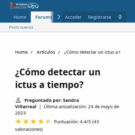
Home
Forums
Nuevo
Acceder
Registrarse
Miembros
Posts nuevos
Home
Artículos
¿Cómo detectar un ictus a tiempo
¿Cómo detectar un
ictus a tiempo?
Preguntado por: Sandra
Villarreal
| Última actualización: 24 de mayo de
2023
Puntuación: 4.4/5
(
43
valoraciones
)