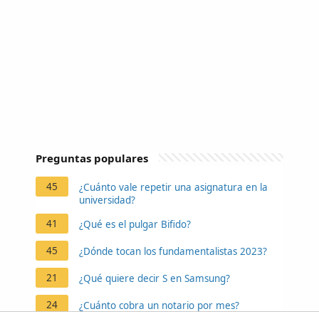
Preguntas populares
45
¿Cuánto vale repetir una asignatura en la
universidad?
41
¿Qué es el pulgar Bifido?
45
¿Dónde tocan los fundamentalistas 2023?
21
¿Qué quiere decir S en Samsung?
24
¿Cuánto cobra un notario por mes?