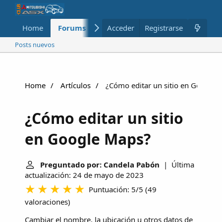
Home
Forums
Nuevo
Acceder
Registrarse
Miembros
Posts nuevos
Home
Artículos
¿Cómo editar un sitio en Google 
¿Cómo editar un sitio
en Google Maps?
Preguntado por: Candela Pabón
| Última
actualización: 24 de mayo de 2023
Puntuación: 5/5
(
49
valoraciones
)
Cambiar el nombre, la ubicación u otros datos de