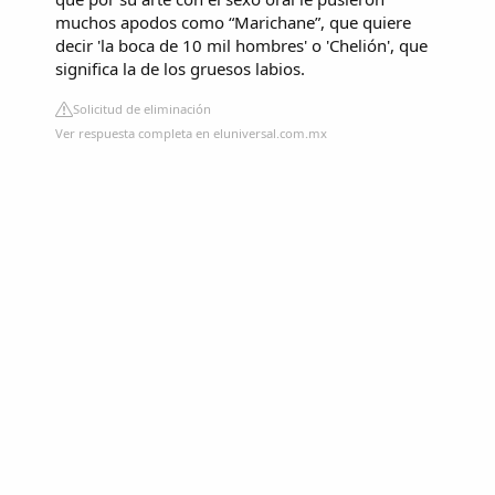
muchos apodos como “Marichane”, que quiere
decir 'la boca de 10 mil hombres' o 'Chelión', que
significa la de los gruesos labios.
Solicitud de eliminación
Ver respuesta completa en eluniversal.com.mx