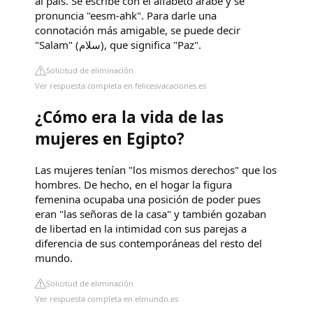
al país. Se escribe con el alfabeto árabe y se
pronuncia "eesm-ahk". Para darle una
connotación más amigable, se puede decir
"Salam" (سلام), que significa "Paz".
Solicitud de eliminación
Ver respuesta completa en felicesvacaciones.es
¿Cómo era la vida de las
mujeres en Egipto?
Las mujeres tenían "los mismos derechos" que los
hombres. De hecho, en el hogar la figura
femenina ocupaba una posición de poder pues
eran "las señoras de la casa" y también gozaban
de libertad en la intimidad con sus parejas a
diferencia de sus contemporáneas del resto del
mundo.
Solicitud de eliminación
Ver respuesta completa en elmundo.es