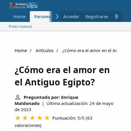
Home
Forums
Nuevo
Acceder
Registrarse
Miembros
Posts nuevos
Home
Artículos
¿Cómo era el amor en el Antiguo 
¿Cómo era el amor en
el Antiguo Egipto?
Preguntado por: Enrique
Maldonado
| Última actualización: 24 de mayo
de 2023
Puntuación: 5/5
(
63
valoraciones
)