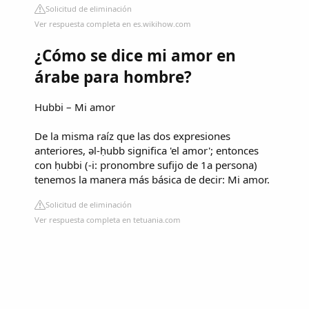
Solicitud de eliminación
Ver respuesta completa en es.wikihow.com
¿Cómo se dice mi amor en
árabe para hombre?
Hubbi – Mi amor
De la misma raíz que las dos expresiones
anteriores, ǝl-ḥubb significa 'el amor'; entonces
con ḥubbi (-i: pronombre sufijo de 1a persona)
tenemos la manera más básica de decir: Mi amor.
Solicitud de eliminación
Ver respuesta completa en tetuania.com