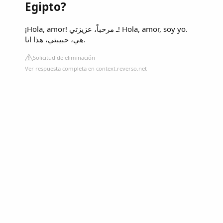
Egipto?
¡Hola, amor! ـ مرحباً، عزيزتي! Hola, amor, soy yo.
هي، حبيبتي، هذا انا.
Solicitud de eliminación
Ver respuesta completa en context.reverso.net