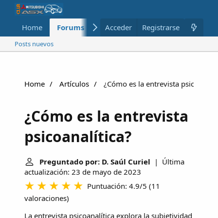
Home
Forums
Nuevo
Acceder
Registrarse
Miembros
Posts nuevos
Home
Artículos
¿Cómo es la entrevista psicoanalít
¿Cómo es la entrevista
psicoanalítica?
Preguntado por: D. Saúl Curiel
| Última
actualización: 23 de mayo de 2023
Puntuación: 4.9/5
(
11
valoraciones
)
La entrevista psicoanalítica explora la subjetividad