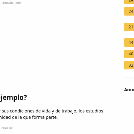
24
nicionabc.com
24
21
44
40
32
Anun
ejemplo?
 sus condiciones de vida y de trabajo, los estudios
nidad de la que forma parte.
icion.de