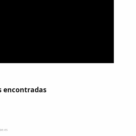
s encontradas
ae.es