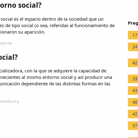
orno social?
 social es el espacio dentro de la sociedad que un
Preg
es de tipo social (o sea, referidas al funcionamiento de
cionaron su aparición.
17
epto.de
24
cial?
42
ocializadora, con la que se adquiere la capacidad de
necientes al mismo entorno social y así producir una
33
unicación dependiente de las distintas formas en las
43
ikipedia.org
40
42
37