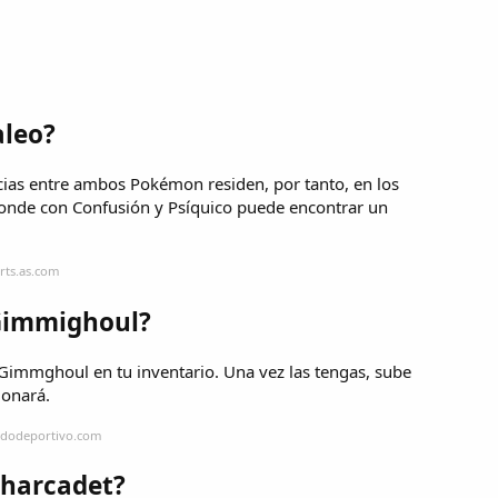
aleo?
s entre ambos Pokémon residen, por tanto, en los
 donde con Confusión y Psíquico puede encontrar un
rts.as.com
Gimmighoul?
Gimmghoul en tu inventario. Una vez las tengas, sube
ionará.
ndodeportivo.com
Charcadet?