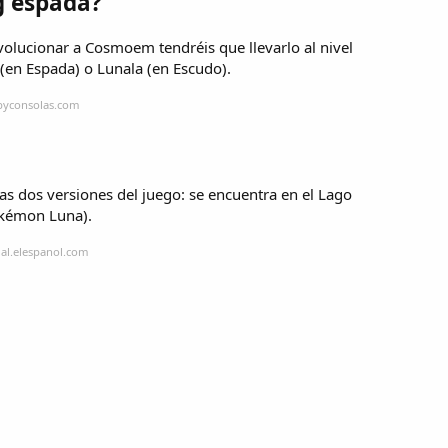
g espada?
evolucionar a Cosmoem tendréis que llevarlo al nivel
 (en Espada) o Lunala (en Escudo).
byconsolas.com
 dos versiones del juego: se encuentra en el Lago
okémon Luna).
al.elespanol.com