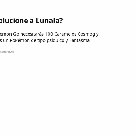
com
lucione a Lunala?
kémon Go necesitarás 100 Caramelos Cosmog y
 es un Pokémon de tipo psíquico y Fantasma.
ogamer.es