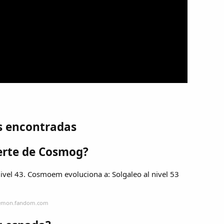
s encontradas
uerte de Cosmog?
vel 43. Cosmoem evoluciona a: Solgaleo al nivel 53
okemon.fandom.com