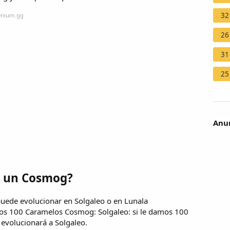
32
lenium.gg
26
31
25
Anun
a un Cosmog?
uede evolucionar en Solgaleo o en Lunala
mos 100 Caramelos Cosmog: Solgaleo: si le damos 100
evolucionará a Solgaleo.