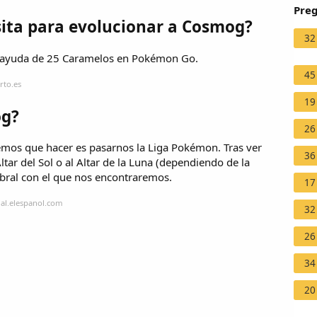
Preg
ita para evolucionar a Cosmog?
32
 ayuda de 25 Caramelos en Pokémon Go.
45
rto.es
19
og?
26
emos que hacer es pasarnos la Liga Pokémon. Tras ver
36
Altar del Sol o al Altar de la Luna (dependiendo de la
mbral con el que nos encontraremos.
17
al.elespanol.com
32
26
34
20