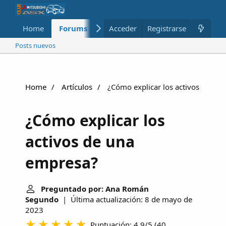
Home
Forums
Nuevo
Acceder
Registrarse
Miembros
Posts nuevos
Home
Artículos
¿Cómo explicar los activos de un
¿Cómo explicar los
activos de una
empresa?
Preguntado por: Ana Román
Segundo
| Última actualización: 8 de mayo de
2023
Puntuación: 4.9/5
(
40