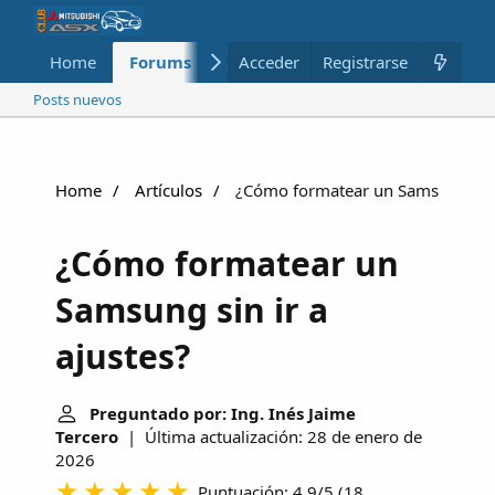
Home
Forums
Nuevo
Acceder
Registrarse
Miembros
Posts nuevos
Home
Artículos
¿Cómo formatear un Samsung sin i
¿Cómo formatear un
Samsung sin ir a
ajustes?
Preguntado por: Ing. Inés Jaime
Tercero
| Última actualización: 28 de enero de
2026
Puntuación: 4.9/5
(
18