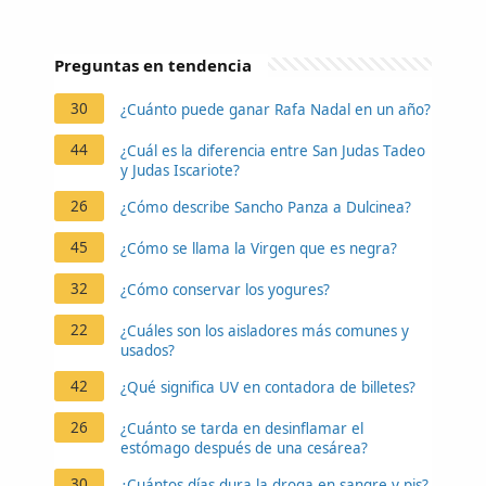
Preguntas en tendencia
30
¿Cuánto puede ganar Rafa Nadal en un año?
44
¿Cuál es la diferencia entre San Judas Tadeo
y Judas Iscariote?
26
¿Cómo describe Sancho Panza a Dulcinea?
45
¿Cómo se llama la Virgen que es negra?
32
¿Cómo conservar los yogures?
22
¿Cuáles son los aisladores más comunes y
usados?
42
¿Qué significa UV en contadora de billetes?
26
¿Cuánto se tarda en desinflamar el
estómago después de una cesárea?
30
¿Cuántos días dura la droga en sangre y pis?