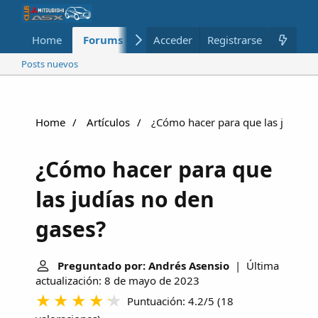
Home
Forums
Nuevo
Acceder
Registrarse
Miembros
Posts nuevos
Home
Artículos
¿Cómo hacer para que las judías 
¿Cómo hacer para que
las judías no den
gases?
Preguntado por: Andrés Asensio
| Última
actualización: 8 de mayo de 2023
Puntuación: 4.2/5
(
18