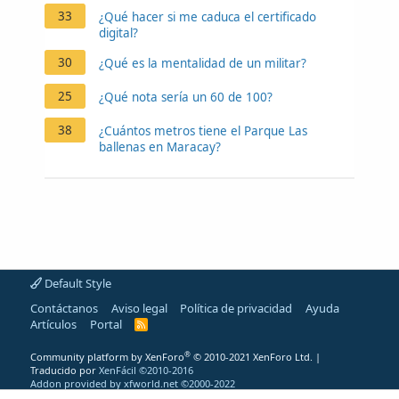
33
¿Qué hacer si me caduca el certificado
digital?
30
¿Qué es la mentalidad de un militar?
25
¿Qué nota sería un 60 de 100?
38
¿Cuántos metros tiene el Parque Las
ballenas en Maracay?
Default Style
Contáctanos
Aviso legal
Política de privacidad
Ayuda
Artículos
Portal
R
S
S
®
Community platform by XenForo
© 2010-2021 XenForo Ltd.
|
Traducido por
XenFácil ©2010-2016
Addon provided by xfworld.net ©2000-2022