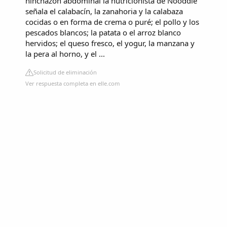
hinchazón abdominal la nutricionista de Nooddle
señala el calabacín, la zanahoria y la calabaza
cocidas o en forma de crema o puré; el pollo y los
pescados blancos; la patata o el arroz blanco
hervidos; el queso fresco, el yogur, la manzana y
la pera al horno, y el ...
Solicitud de eliminación
Ver respuesta completa en elle.com