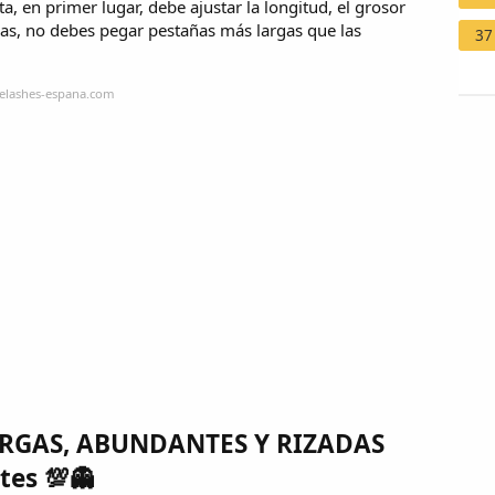
sta, en primer lugar, debe ajustar la longitud, el grosor
nas, no debes pegar pestañas más largas que las
37
lelashes-espana.com
LARGAS, ABUNDANTES Y RIZADAS
tes 💯👻