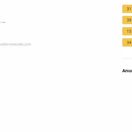
31
39
...
15
34
xlashbrowstudio.com
Anun