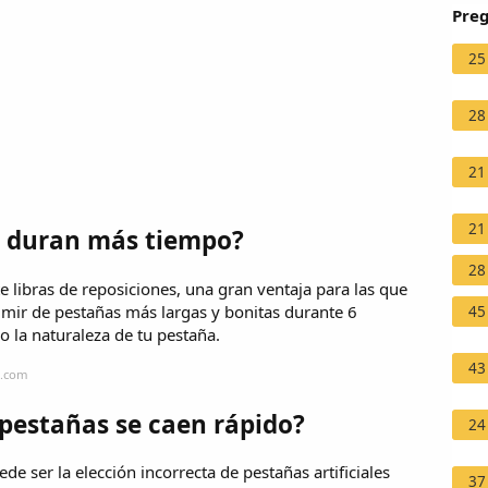
Preg
25
28
21
21
e duran más tiempo?
28
e libras de reposiciones, una gran ventaja para las que
mir de pestañas más largas y bonitas durante 6
45
la naturaleza de tu pestaña.
43
a.com
 pestañas se caen rápido?
24
de ser la elección incorrecta de pestañas artificiales
37