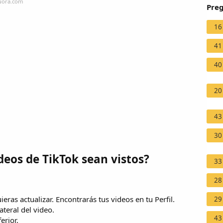
quora.com
Preg
16
41
40
20
43
30
eos de TikTok sean vistos?
33
28
ieras actualizar. Encontrarás tus videos en tu Perfil.
29
ateral del video.
43
erior.