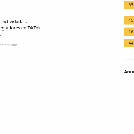
35
15
actividad. ...
eguidores en TikTok. ...
16
.
44
setenta.com
Anun