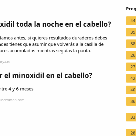
Preg
44
idil toda la noche en el cabello?
35
íamos antes, si quieres resultados duraderos debes
des tienes que asumir que volverás a la casilla de
38
ilares acumulados mientras seguías la pauta.
26
arya.es
27
 el minoxidil en el cabello?
42
ntre 4 y 6 meses.
40
tinezsimon.com
36
33
28