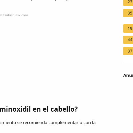
23
35
mitsubishiasx.com
19
44
37
Anun
minoxidil en el cabello?
atamiento se recomienda complementarlo con la