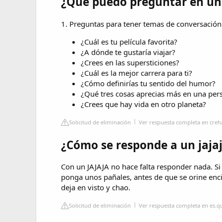
¿Qué puedo preguntar en un
1. Preguntas para tener temas de conversación
¿Cuál es tu película favorita?
¿A dónde te gustaría viajar?
¿Crees en las supersticiones?
¿Cuál es la mejor carrera para ti?
¿Cómo definirías tu sentido del humor?
¿Qué tres cosas aprecias más en una per
¿Crees que hay vida en otro planeta?
Solicitud de eliminación
Ver respuesta completa en cre
¿Cómo se responde a un jaja
Con un JAJAJA no hace falta responder nada. Si 
ponga unos pañales, antes de que se orine encim
deja en visto y chao.
Solicitud de eliminación
Ver respuesta completa en es.