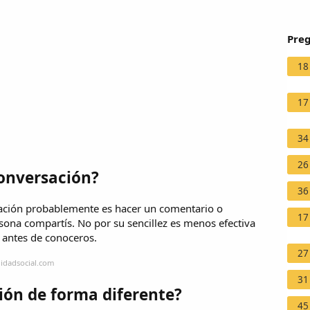
Preg
18
17
34
26
onversación?
36
ación probablemente es hacer un comentario o
17
rsona compartís. No por su sencillez es menos efectiva
is antes de conoceros.
27
lidadsocial.com
31
ión de forma diferente?
45