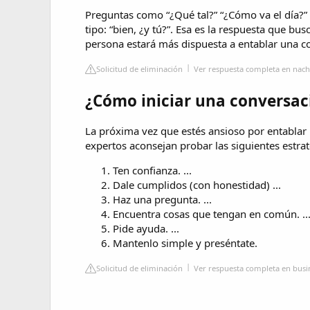
Preguntas como “¿Qué tal?” “¿Cómo va el día?”
tipo: “bien, ¿y tú?”. Esa es la respuesta que bu
persona estará más dispuesta a entablar una c
Solicitud de eliminación
Ver respuesta completa en nach
¿Cómo iniciar una conversac
La próxima vez que estés ansioso por entablar 
expertos aconsejan probar las siguientes estrat
Ten confianza. ...
Dale cumplidos (con honestidad) ...
Haz una pregunta. ...
Encuentra cosas que tengan en común. ..
Pide ayuda. ...
Mantenlo simple y preséntate.
Solicitud de eliminación
Ver respuesta completa en busi