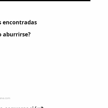
s encontradas
 aburrirse?
hana.com