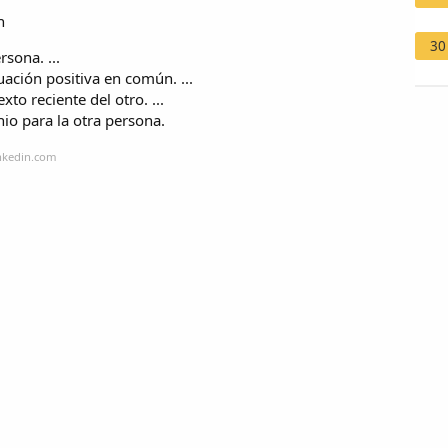
n
30
sona. ...
ación positiva en común. ...
to reciente del otro. ...
io para la otra persona.
inkedin.com