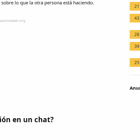
sobre lo que la otra persona está haciendo.
21
43
dacioncadah.org
28
39
25
Anun
ión en un chat?