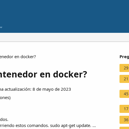
enedor en docker?
Preg
29
ntenedor en docker?
21
a actualización: 8 de mayo de 2023
45
iones
)
17
dos.
36
corriendo estos comandos. sudo apt-get update. ...