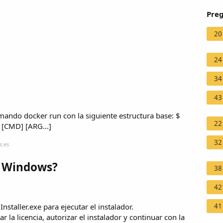
Preg
20
24
34
43
omando docker run con la siguiente estructura base: $
22
[CMD] [ARG...]
32
s.es
n Windows?
38
42
41
staller.exe para ejecutar el instalador.
ar la licencia, autorizar el instalador y continuar con la