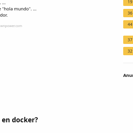
19
...
 "hola mundo". ...
36
dor.
44
p.wnpower.com
37
32
Anun
 en docker?