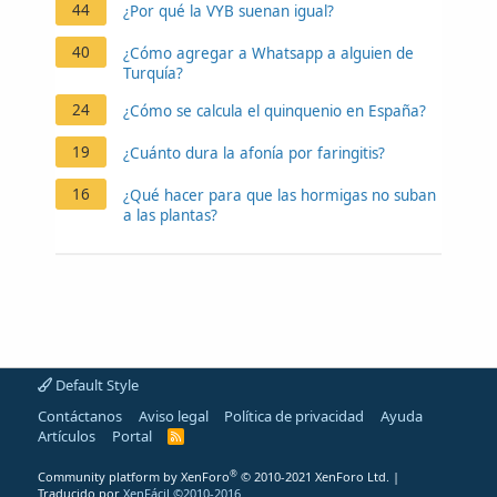
44
¿Por qué la VYB suenan igual?
40
¿Cómo agregar a Whatsapp a alguien de
Turquía?
24
¿Cómo se calcula el quinquenio en España?
19
¿Cuánto dura la afonía por faringitis?
16
¿Qué hacer para que las hormigas no suban
a las plantas?
Default Style
Contáctanos
Aviso legal
Política de privacidad
Ayuda
Artículos
Portal
R
S
S
®
Community platform by XenForo
© 2010-2021 XenForo Ltd.
|
Traducido por
XenFácil ©2010-2016