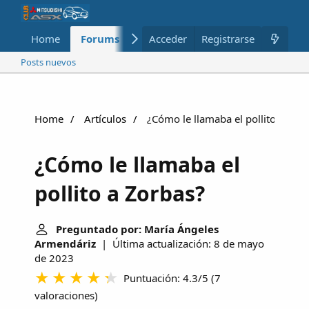
Home
Forums
Nuevo
Acceder
Registrarse
Miembros
Posts nuevos
Home
Artículos
¿Cómo le llamaba el pollito a Zor
¿Cómo le llamaba el
pollito a Zorbas?
Preguntado por: María Ángeles
Armendáriz
| Última actualización: 8 de mayo
de 2023
Puntuación: 4.3/5
(
7
valoraciones
)