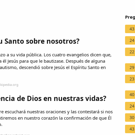
Preg
43
u Santo sobre nosotros?
24
22
zo a su vida pública. Los cuatro evangelios dicen que,
a él Jesús para que le bautizase. Después de alguna
autismo, descendió sobre Jesús el Espíritu Santo en
29
23
ikipedia.org
40
ncia de Dios en nuestras vidas?
24
re escuchará nuestras oraciones y las contestará si nos
30
entiremos en nuestro corazón la confirmación de que Él
o.
43