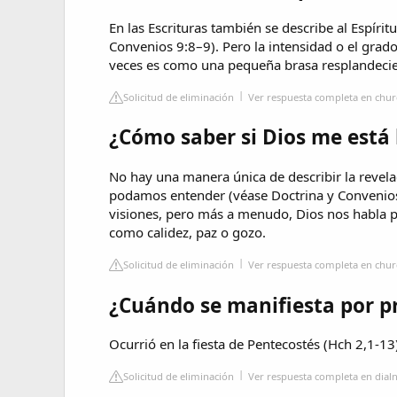
En las Escrituras también se describe al Espíri
Convenios 9:8–9). Pero la intensidad o el grado
veces es como una pequeña brasa resplandecien
Solicitud de eliminación
Ver respuesta completa en chur
¿Cómo saber si Dios me está
No hay una manera única de describir la revel
podamos entender (véase Doctrina y Convenios
visiones, pero más a menudo, Dios nos habla po
como calidez, paz o gozo.
Solicitud de eliminación
Ver respuesta completa en chur
¿Cuándo se manifiesta por pr
Ocurrió en la fiesta de Pentecostés (Hch 2,1-13
Solicitud de eliminación
Ver respuesta completa en dialn