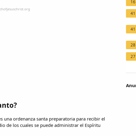
16
chofjesuschrist.org
41
41
28
27
Anun
anto?
es una ordenanza santa preparatoria para recibir el
dio de los cuales se puede administrar el Espíritu