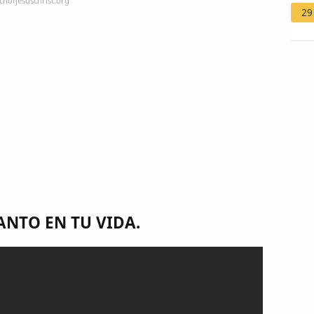
chofjesuschrist.org
29
 SANTO EN TU VIDA.