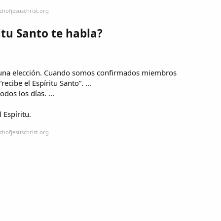
chofjesuschrist.org
itu Santo te habla?
es una elección. Cuando somos confirmados miembros
recibe el Espíritu Santo”. ...
dos los días. ...
 Espíritu.
chofjesuschrist.org