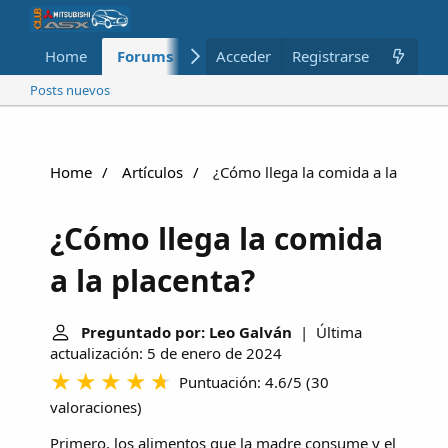
Home
Forums
Nuevo
Acceder
Registrarse
Miembros
Posts nuevos
Home
Artículos
¿Cómo llega la comida a la placen
¿Cómo llega la comida
a la placenta?
Preguntado por: Leo Galván
| Última
actualización: 5 de enero de 2024
Puntuación: 4.6/5
(
30
valoraciones
)
Primero, los alimentos que la madre consume y el