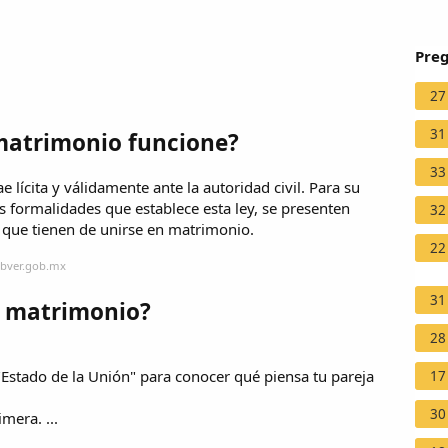
Preg
27
31
matrimonio funcione?
33
e lícita y válidamente ante la autoridad civil. Para su
as formalidades que establece esta ley, se presenten
32
 que tienen de unirse en matrimonio.
22
obver.gob.mx
31
l matrimonio?
28
Estado de la Unión" para conocer qué piensa tu pareja
17
30
mera. ...