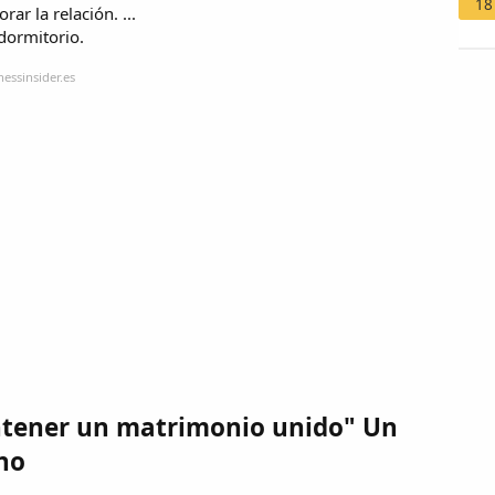
18
ar la relación. ...
dormitorio.
essinsider.es
ntener un matrimonio unido" Un
no