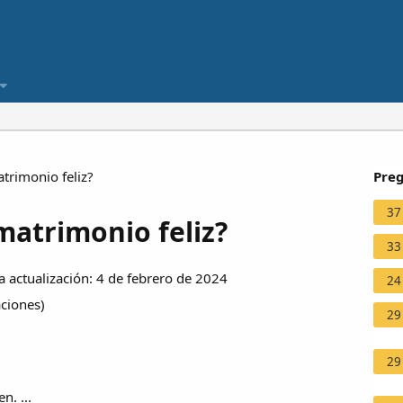
rimonio feliz?
Preg
37
atrimonio feliz?
33
 actualización: 4 de febrero de 2024
24
aciones
)
29
29
n. ...