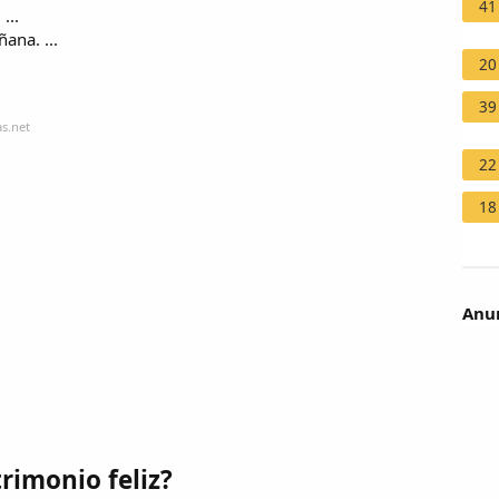
41
...
ana. ...
20
39
s.net
22
18
Anun
rimonio feliz?