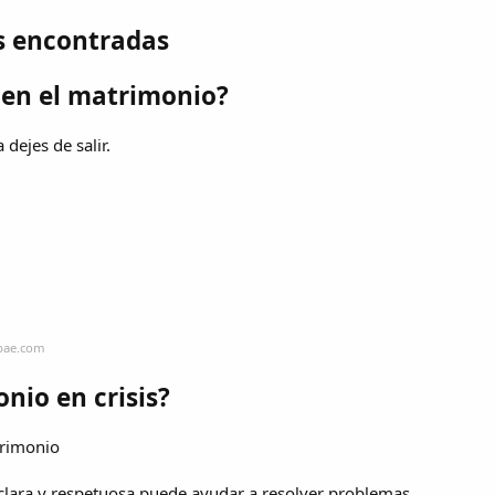
s encontradas
 en el matrimonio?
 dejes de salir.
obae.com
nio en crisis?
trimonio
clara y respetuosa puede ayudar a resolver problemas