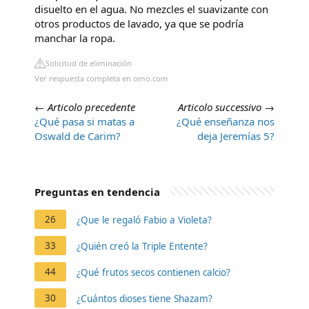
disuelto en el agua. No mezcles el suavizante con
otros productos de lavado, ya que se podría
manchar la ropa.
Solicitud de eliminación
Ver respuesta completa en omo.com
←
Articolo precedente
Articolo successivo
→
¿Qué pasa si matas a
¿Qué enseñanza nos
Oswald de Carim?
deja Jeremías 5?
Preguntas en tendencia
26
¿Que le regaló Fabio a Violeta?
33
¿Quién creó la Triple Entente?
44
¿Qué frutos secos contienen calcio?
30
¿Cuántos dioses tiene Shazam?