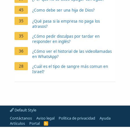
45
¿Como debe ser una hija de Dios?
35
¿Qué pasa si la empresa no paga los
atrasos?
35
¿Cómo pedir disculpas por tardar en
responder en inglés?
36
¿Cómo ver el historial de las videollamadas
en WhatsApp?
28
¿Cuál es el tipo de sangre más comun en
Israel?
Default Style
Contáctanos
Aviso legal
Política de privacidad
Ayuda
Artículos
Portal
R
S