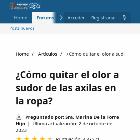
Home
Forums
Nuevo
Acceder
Registrarse
Miembros
Posts nuevos
Home
Artículos
¿Cómo quitar el olor a sudor de las
¿Cómo quitar el olor a
sudor de las axilas en
la ropa?
Preguntado por: Sra. Marina De la Torre
Hijo
| Última actualización: 2 de octubre de
2023
Puntuación: 4.4/5
(
1