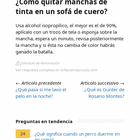
¿Cómo quitar manchas de
tinta en un sofá de cuero?
Usa alcohol isopropílico, el mejor es el de 90%,
aplícalo con un trozo de tela o esponja sobre la
mancha, espera un minuto, revisa posteriormente
la mancha y si ésta no cambia de color habrás
ganado la batalla.
Solicitud de eliminación
Ver respuesta completa en sofascamascruces.com
←
Articolo precedente
Articolo successivo
→
¿Qué pasa si me lavo el
¿Qué es Gunter de
pelo en la noche?
Rosario Montes?
Preguntas en tendencia
24
¿Qué significa cuando un perro duerme en
mi cama?