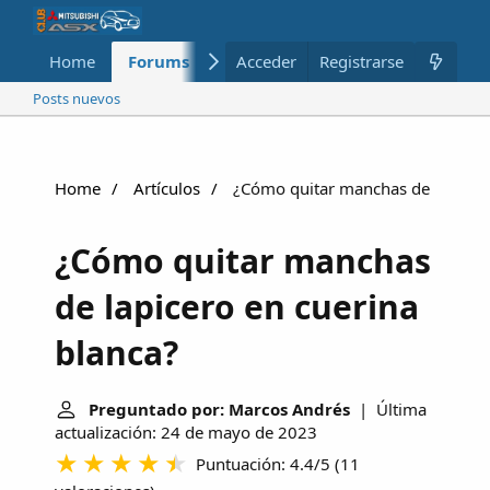
Home
Forums
Nuevo
Acceder
Registrarse
Miembros
Posts nuevos
Home
Artículos
¿Cómo quitar manchas de lapicero
¿Cómo quitar manchas
de lapicero en cuerina
blanca?
Preguntado por: Marcos Andrés
| Última
actualización: 24 de mayo de 2023
Puntuación: 4.4/5
(
11