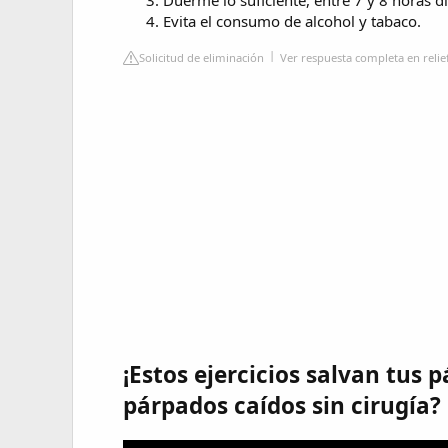
Duerme lo suficiente, entre 7 y 8 horas d
Evita el consumo de alcohol y tabaco.
Solicitud de eliminación
Ver respuesta completa en reli
¡Estos ejercicios salvan tus
párpados caídos sin cirugía?