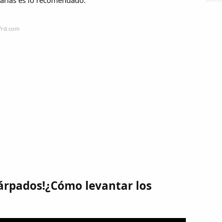
iarias es lo recomendado.
efrd.com
 párpados!¿Cómo levantar los