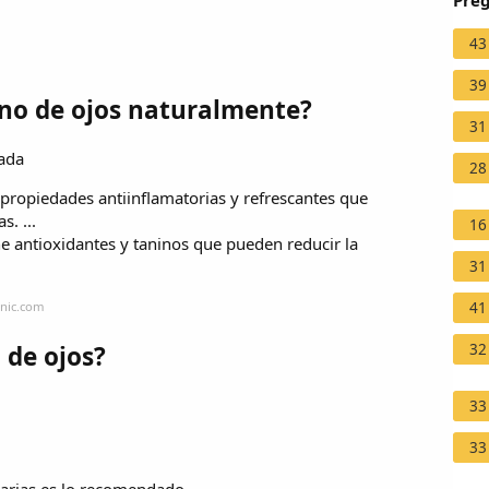
Preg
43
39
no de ojos naturalmente?
31
rada
28
 propiedades antiinflamatorias y refrescantes que
. ...
16
ene antioxidantes y taninos que pueden reducir la
31
inic.com
41
 de ojos?
32
33
33