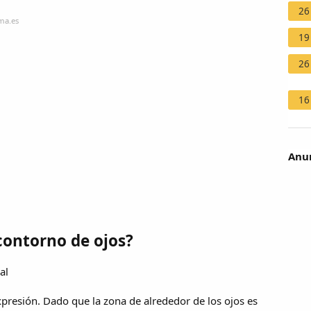
26
ma.es
19
26
16
Anun
 contorno de ojos?
al
xpresión. Dado que la zona de alrededor de los ojos es