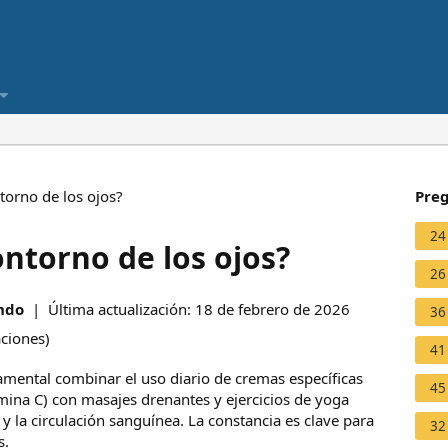
torno de los ojos?
Preg
24
ntorno de los ojos?
26
ndo
| Última actualización: 18 de febrero de 2026
36
aciones
)
41
damental combinar el uso diario de cremas específicas
45
amina C) con masajes drenantes y ejercicios de yoga
y la circulación sanguínea. La constancia es clave para
32
s.