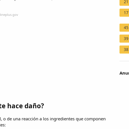
21
17
lineplus.gov
45
39
38
Anun
 te hace daño?
ol, o de una reacción a los ingredientes que componen
tes: