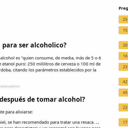
Preg
25
15
 para ser alcoholico?
20
16
l alcohol es "quien consume, de media, más de 5 o 6
 etanol puro: 250 mililitros de cerveza o 100 ml de
23
rdoba, citando los parámetros establecidos por la
42
essinsider.es
45
 después de tomar alcohol?
22
te para aliviarse:
el, se han recomendado para tratar una resaca. ...
17