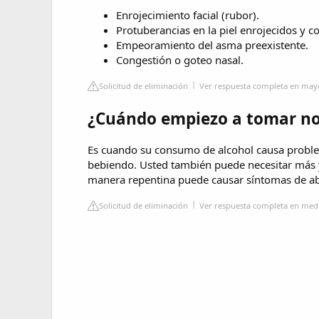
Enrojecimiento facial (rubor).
Protuberancias en la piel enrojecidos y c
Empeoramiento del asma preexistente.
Congestión o goteo nasal.
Solicitud de eliminación
Ver respuesta completa en mayo
¿Cuándo empiezo a tomar no
Es cuando su consumo de alcohol causa proble
bebiendo. Usted también puede necesitar más 
manera repentina puede causar síntomas de ab
Solicitud de eliminación
Ver respuesta completa en med