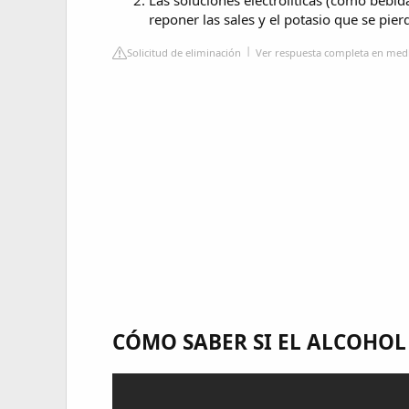
Las soluciones electrolíticas (como bebi
reponer las sales y el potasio que se pie
Solicitud de eliminación
Ver respuesta completa en med
CÓMO SABER SI EL ALCOHOL