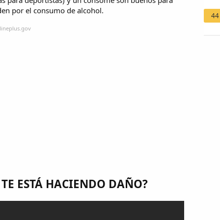
das para deportistas) y un consomé son buenos para
rden por el consumo de alcohol.
44
lineplus.gov
 TE ESTÁ HACIENDO DAÑO?