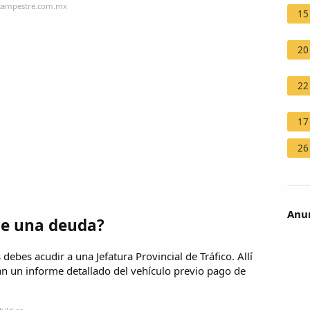
lacampestre.com.mx
15
20
22
17
26
Anun
ne una deuda?
ebes acudir a una Jefatura Provincial de Tráfico. Allí
rán un informe detallado del vehículo previo pago de