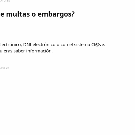
bild.es
ne multas o embargos?
electrónico, DNI electrónico o con el sistema Cl@ve.
quieras saber información.
ass.es