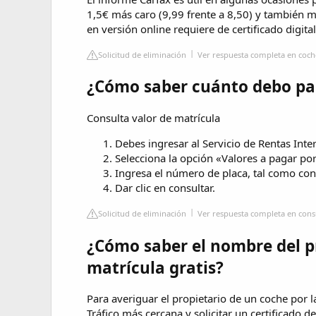
1,5€ más caro (9,99 frente a 8,50) y también m
en versión online requiere de certificado digital
Solicitud de eliminación
Ver respuesta completa en coc
¿Cómo saber cuánto debo pag
Consulta valor de matrícula
Debes ingresar al Servicio de Rentas Inter
Selecciona la opción «Valores a pagar po
Ingresa el número de placa, tal como con
Dar clic en consultar.
Solicitud de eliminación
Ver respuesta completa en con
¿Cómo saber el nombre del pr
matrícula gratis?
Para averiguar el propietario de un coche por l
Tráfico más cercana y solicitar un certificado d