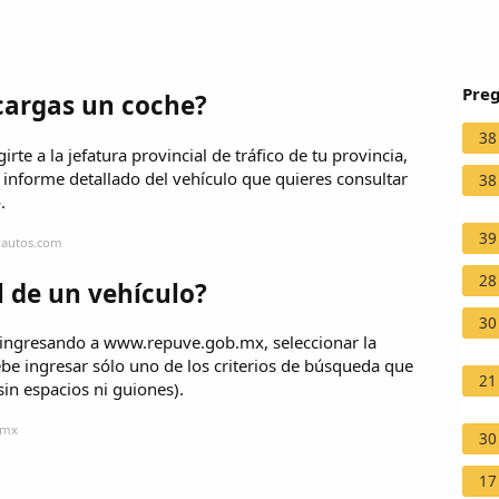
Preg
 cargas un coche?
38
rte a la jefatura provincial de tráfico de tu provincia,
o informe detallado del vehículo que quieres consultar
38
.
39
rautos.com
28
l de un vehículo?
30
 ingresando a www.repuve.gob.mx, seleccionar la
ebe ingresar sólo uno de los criterios de búsqueda que
21
sin espacios ni guiones).
.mx
30
17