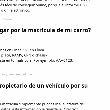
ás fácil de conseguir online, porque el informe DGT
 o dni electrónico.
hes10.com.es
ar por la matrícula de mi carro?
nas en Línea. SRI en Línea.
r placa, RAMV, CPN o chasis»
sta en tu matrícula, Por ejemplo: AAA0123.
sultasytramitesecuador.com
opietario de un vehículo por su
a matrícula simplemente puedes ir a la Jefatura de
e datos, esta información la guarda la Dirección