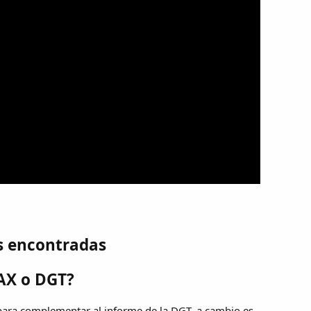
s encontradas
AX o DGT?
 para complementar al informe de la DGT, a cambio es