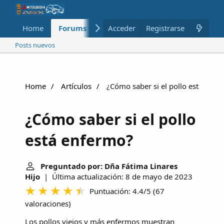
Home
Forums
Nuevo
Acceder
Registrarse
Miembros
Posts nuevos
Home
Artículos
¿Cómo saber si el pollo está enfe
¿Cómo saber si el pollo
está enfermo?
Preguntado por: Dña Fátima Linares
Hijo
| Última actualización: 8 de mayo de 2023
Puntuación: 4.4/5
(
67
valoraciones
)
Los pollos viejos y más enfermos muestran