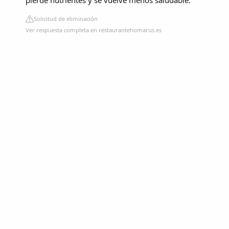
pierde nutrientes y se vuelve menos saludable.
Solicitud de eliminación
Ver respuesta completa en restaurantehomarus.es