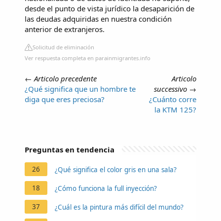
desde el punto de vista jurídico la desaparición de
las deudas adquiridas en nuestra condición
anterior de extranjeros.
Solicitud de eliminación
Ver respuesta completa en parainmigrantes.info
←
Articolo precedente
Articolo
¿Qué significa que un hombre te
successivo
→
diga que eres preciosa?
¿Cuánto corre
la KTM 125?
Preguntas en tendencia
26
¿Qué significa el color gris en una sala?
18
¿Cómo funciona la full inyección?
37
¿Cuál es la pintura más difícil del mundo?