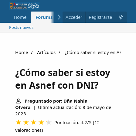
Home
Forums
Nuevo
Acceder
Registrarse
Miembros
Posts nuevos
Home
Artículos
¿Cómo saber si estoy en Asnef co
¿Cómo saber si estoy
en Asnef con DNI?
Preguntado por: Dña Nahia
Olvera
| Última actualización: 8 de mayo de
2023
Puntuación: 4.2/5
(
12
valoraciones
)