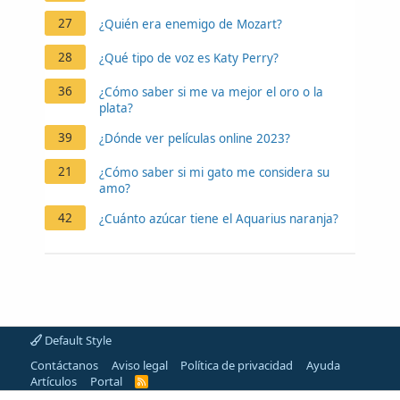
27
¿Quién era enemigo de Mozart?
28
¿Qué tipo de voz es Katy Perry?
36
¿Cómo saber si me va mejor el oro o la
plata?
39
¿Dónde ver películas online 2023?
21
¿Cómo saber si mi gato me considera su
amo?
42
¿Cuánto azúcar tiene el Aquarius naranja?
Default Style
Contáctanos
Aviso legal
Política de privacidad
Ayuda
Artículos
Portal
R
S