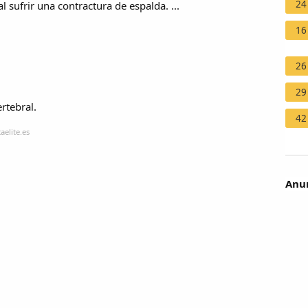
24
 sufrir una contractura de espalda. ...
16
26
29
rtebral.
42
aelite.es
Anun