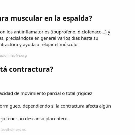
ra muscular en la espalda?
on los antiinflamatorios (ibuprofeno, diclofenaco…) y
s, precisándose en general varios días hasta su
ontractura y ayuda a relajar el músculo.
dacionmapfre.org
stá contractura?
cidad de movimiento parcial o total (rigidez
hormigueo, dependiendo si la contractura afecta algún
deja tener un descanso placentero.
ugiadelhombro.es