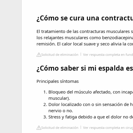
¿Cómo se cura una contractu
El tratamiento de las contracturas musculares s
los relajantes musculares como benzodiacepina
remisión. El calor local suave y seco alivia la c
Solicitud de eliminación
Ver respuesta completa en fun
¿Cómo saber si mi espalda e
Principales síntomas
Bloqueo del músculo afectado, con incapa
muscular).
Dolor localizado con o sin sensación de 
nervio o no.
Stress y fatiga debido a que el dolor no 
Solicitud de eliminación
Ver respuesta completa en cir