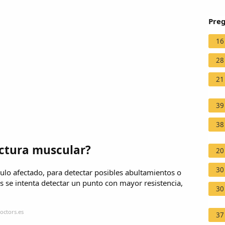
Preg
16
28
21
39
38
actura muscular?
20
30
culo afectado, para detectar posibles abultamientos o
s se intenta detectar un punto con mayor resistencia,
30
octors.es
37