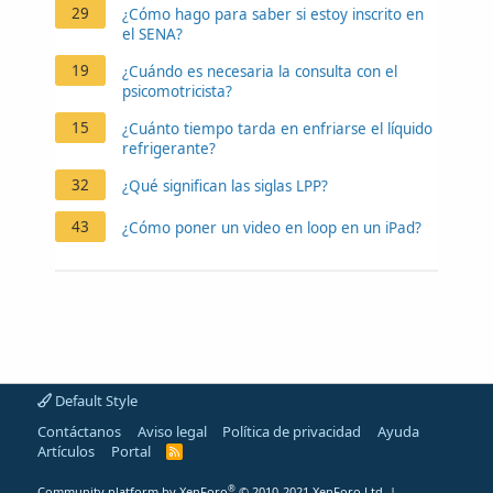
29
¿Cómo hago para saber si estoy inscrito en
el SENA?
19
¿Cuándo es necesaria la consulta con el
psicomotricista?
15
¿Cuánto tiempo tarda en enfriarse el líquido
refrigerante?
32
¿Qué significan las siglas LPP?
43
¿Cómo poner un video en loop en un iPad?
Default Style
Contáctanos
Aviso legal
Política de privacidad
Ayuda
Artículos
Portal
R
S
S
®
Community platform by XenForo
© 2010-2021 XenForo Ltd.
|