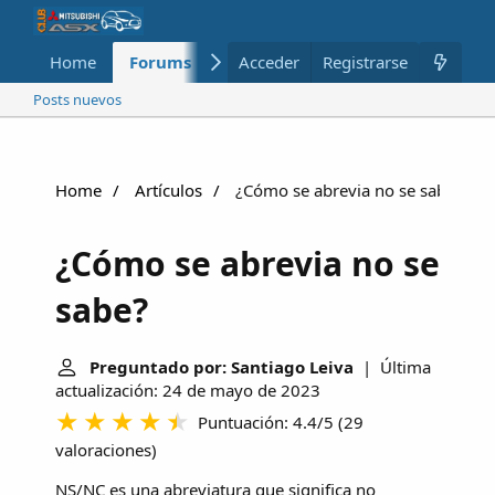
Home
Forums
Nuevo
Acceder
Registrarse
Miembros
Posts nuevos
Home
Artículos
¿Cómo se abrevia no se sabe?
¿Cómo se abrevia no se
sabe?
Preguntado por: Santiago Leiva
| Última
actualización: 24 de mayo de 2023
Puntuación: 4.4/5
(
29
valoraciones
)
NS/NC es una abreviatura que significa no