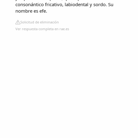
consonántico fricativo, labiodental y sordo. Su
nombre es efe.
Solicitud de eliminación
Ver respuesta completa en rae.es