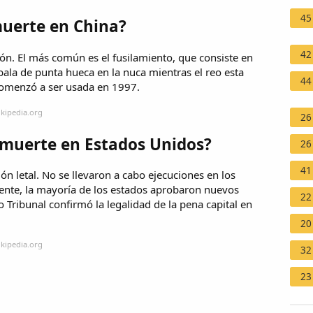
45
muerte en China?
42
n. El más común es el fusilamiento, que consiste en
bala de punta hueca en la nuca mientras el reo esta
44
 comenzó a ser usada en 1997.
ikipedia.org
26
 muerte en Estados Unidos?
26
41
 letal. No se llevaron a cabo ejecuciones en los
ente, la mayoría de los estados aprobaron nuevos
22
 Tribunal confirmó la legalidad de la pena capital en
20
ikipedia.org
32
23