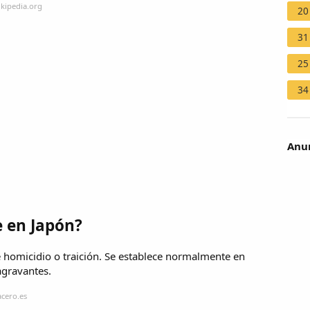
ikipedia.org
20
31
25
34
Anun
 en Japón?
e homicidio o traición. Se establece normalmente en
agravantes.
cero.es