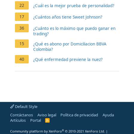
22
¿Cuál es la mejor prueba de personalidad?
17
¿Cuántos años tiene Sweet Johnson?
36
¿Cuánto es lo máximo que puedo ganar en
trading?
15
¿Qué es abono por Domiciliacion BBVA
Colombia?
40
¿Qué enfermedad previene la nuez?
Default Style
Contáctanos
Aviso legal
Política de privacidad
Ayuda
Artículos
Portal
R
S
S
®
Community platform by XenForo
© 2010-2021 XenForo Ltd.
|