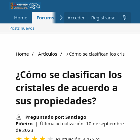
Home
Forums
Nuevo
Acceder
Registrarse
Miembros
Posts nuevos
Home
Artículos
¿Cómo se clasifican los cristales 
¿Cómo se clasifican los
cristales de acuerdo a
sus propiedades?
Preguntado por: Santiago
Piñeiro
| Última actualización: 10 de septiembre
de 2023
Puntuación: 4.1/5
(
4