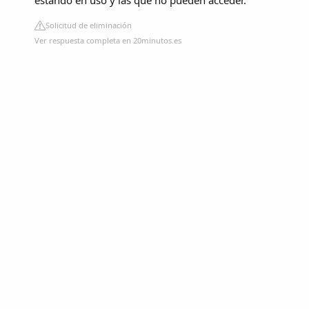
estando en uso y las que no pueden acceder.
Solicitud de eliminación
Ver respuesta completa en 20minutos.es