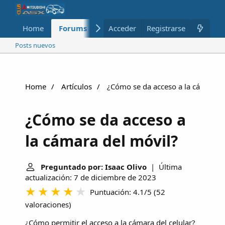
Home
Forums
Nuevo
Acceder
Registrarse
Miembros
Posts nuevos
Home
Artículos
¿Cómo se da acceso a la cámara d
¿Cómo se da acceso a
la cámara del móvil?
Preguntado por: Isaac Olivo
| Última
actualización: 7 de diciembre de 2023
Puntuación: 4.1/5
(
52
valoraciones
)
¿Cómo permitir el acceso a la cámara del celular?