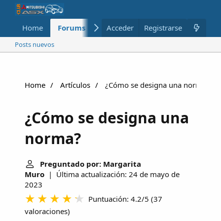
Home
Forums
Nuevo
Acceder
Registrarse
Miembros
Posts nuevos
Home
Artículos
¿Cómo se designa una norma?
¿Cómo se designa una
norma?
Preguntado por: Margarita
Muro
| Última actualización: 24 de mayo de
2023
Puntuación: 4.2/5
(
37
valoraciones
)