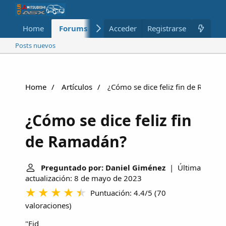
Home
Forums
Nuevo
Acceder
Registrarse
Miembros
Posts nuevos
Home
Artículos
¿Cómo se dice feliz fin de Ramad
¿Cómo se dice feliz fin
de Ramadán?
Preguntado por: Daniel Giménez
| Última
actualización: 8 de mayo de 2023
Puntuación: 4.4/5
(
70
valoraciones
)
"
Eid