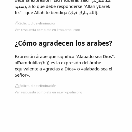
decir la expresión "Eid mubarak said" (عيد مبارك
سعيد), a lo que debe responderse "Allah ybarek
fik" - que Allah te bendiga (الله يبارك فيك).
Solicitud de eliminación
Ver respuesta completa en kmalarabi.com
¿Cómo agradecen los arabes?
Expresión árabe que significa "Alabado sea Dios".
alħamdulillaː(hi)) es la expresión del árabe
equivalente a «gracias a Dios» o «alabado sea el
Señor».
Solicitud de eliminación
Ver respuesta completa en es.wikipedia.org