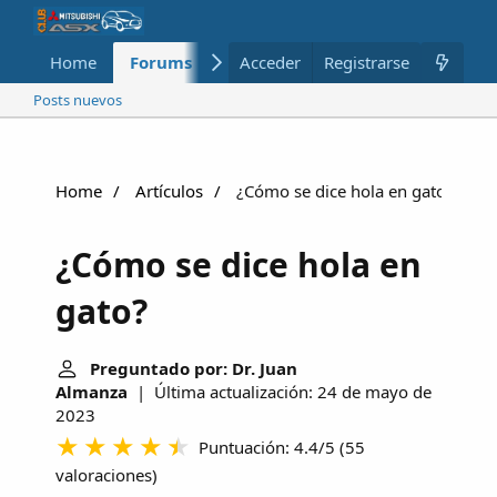
Home
Forums
Nuevo
Acceder
Registrarse
Miembros
Posts nuevos
Home
Artículos
¿Cómo se dice hola en gato?
¿Cómo se dice hola en
gato?
Preguntado por: Dr. Juan
Almanza
| Última actualización: 24 de mayo de
2023
Puntuación: 4.4/5
(
55
valoraciones
)