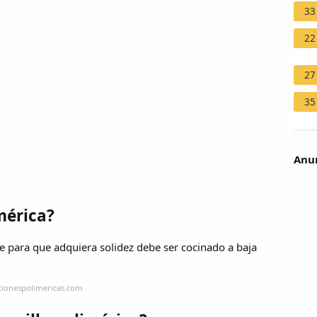
33
22
27
35
Anun
mérica?
que para que adquiera solidez debe ser cocinado a baja
cionespolimericas.com