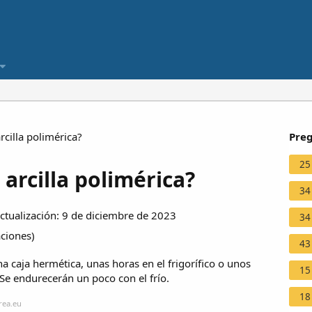
cilla polimérica?
Preg
25
arcilla polimérica?
34
tualización: 9 de diciembre de 2023
34
aciones
)
43
na caja hermética, unas horas en el frigorífico o unos
15
 Se endurecerán un poco con el frío.
18
rea.eu