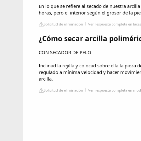
En lo que se refiere al secado de nuestra arcill
horas, pero el interior según el grosor de la pie
Solicitud de eliminación
Ver respuesta completa en lacasa
¿Cómo secar arcilla poliméri
CON SECADOR DE PELO
Inclinad la rejilla y colocad sobre ella la pieza 
regulado a mínima velocidad y hacer movimient
arcilla.
Solicitud de eliminación
Ver respuesta completa en mode