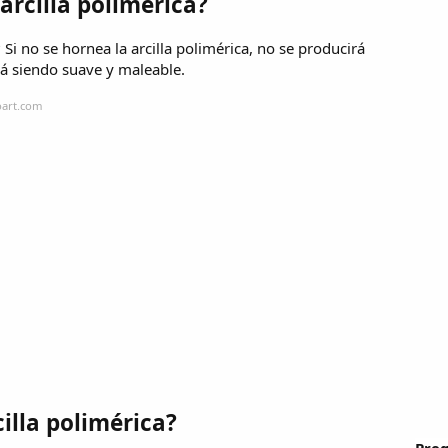
arcilla polimérica?
 Si no se hornea la arcilla polimérica, no se producirá
rá siendo suave y maleable.
oart.com
illa polimérica?