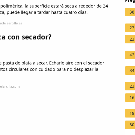
Preg
a polimérica, la superficie estará seca alrededor de 24
za, puede llegar a tardar hasta cuatro días.
38
delaarcilla.es
27
ca con secador?
23
42
de pasta de plata a secar. Echarle aire con el secador
os circulares con cuidado para no desplazar la
34
23
larcilla.com
16
18
30