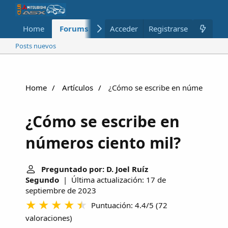
Home
Forums
Nuevo
Acceder
Registrarse
Miembros
Posts nuevos
Home
Artículos
¿Cómo se escribe en números cien
¿Cómo se escribe en
números ciento mil?
Preguntado por: D. Joel Ruíz
Segundo
| Última actualización: 17 de
septiembre de 2023
Puntuación: 4.4/5
(
72
valoraciones
)