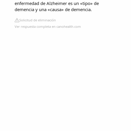
enfermedad de Alzheimer es un «tipo» de
demencia y una «causa» de demencia.
Solicitud de eliminación
Ver respuesta completa en canohealth.com