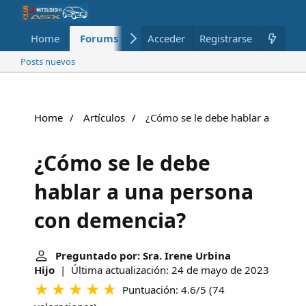
Home
Forums
Nuevo
Acceder
Registrarse
Miembros
Posts nuevos
Home
Artículos
¿Cómo se le debe hablar a una p
¿Cómo se le debe
hablar a una persona
con demencia?
Preguntado por: Sra. Irene Urbina
Hijo
| Última actualización: 24 de mayo de 2023
Puntuación: 4.6/5
(
74