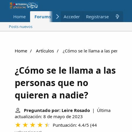
Home
Forums
Nuevo
Acceder
Registrarse
Miembros
Posts nuevos
Home
Artículos
¿Cómo se le llama a las personas 
¿Cómo se le llama a las
personas que no
quieren a nadie?
Preguntado por: Leire Rosado
| Última
actualización: 8 de mayo de 2023
Puntuación: 4.4/5
(
44